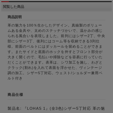
閲覧した商品
商品説明
革の魅力を100％生かしたデザイン。真鍮製のボリュー
ムある金具や、太めのステッチづかいで、温かみの感じ
られる風合いを表現しました。前列にはシザー2丁、中央
部にシザー3丁、後列にはコーム等を収納できる3列仕
様。前面のベルトにはダッカールを留めることができま
す。またサイドと底面のホックを外すとフロント部分が
大きく開くので、毛払いや掃除などを容易に行っていた
だくことができます。表革は、シワ加工を施し、わざと
クラック(割れ)を入れて表面を浮かせた、ヴィンテージ
調の加工。シザー5丁対応。ウェスト/ショルダー兼用ベ
ルト付き
商品仕様
製品名: 『LOHAS 1』(全3色)シザー5丁対応 革の魅