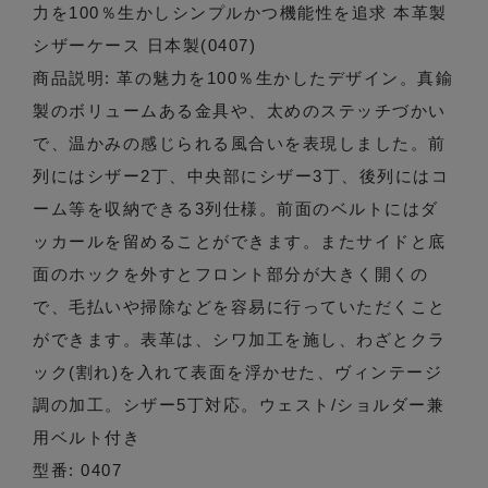
力を100％生かしシンプルかつ機能性を追求 本革製
シザーケース 日本製(0407)
商品説明: 革の魅力を100％生かしたデザイン。真鍮
製のボリュームある金具や、太めのステッチづかい
で、温かみの感じられる風合いを表現しました。前
列にはシザー2丁、中央部にシザー3丁、後列にはコ
ーム等を収納できる3列仕様。前面のベルトにはダ
ッカールを留めることができます。またサイドと底
面のホックを外すとフロント部分が大きく開くの
で、毛払いや掃除などを容易に行っていただくこと
ができます。表革は、シワ加工を施し、わざとクラ
ック(割れ)を入れて表面を浮かせた、ヴィンテージ
調の加工。シザー5丁対応。ウェスト/ショルダー兼
用ベルト付き
型番: 0407