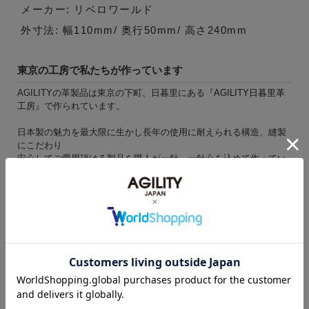
メーカー: リベロワールド
外寸法: 幅110mm/ 奥行50mm/ 高さ240mm
東京の工房で私たちが作っています
AGILITYの革製品は東京の下町、日暮里にある『
AGILITY日暮里革
工房
』で作られています。
日本製の魅力を最大限に生かし長年の使用に耐えられる構造、縫製
にこだわり
安心してご愛用頂ける製品を職人が一針、一針心を込めて作ってい
ます。