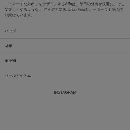
「スマートな外出」をデザインするAffaは、毎日の外出が快適に、そし
て楽しくなるような、 アイデアにあふれた商品を、一つ一つ丁寧に作
り続けています。
バッグ
財布
革小物
セールアイテム
INSTAGRAM