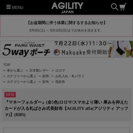
MENU
【お盆期間に伴う休業に関するするお知らせ】
8月8日(土) ～ 8月16日(日)までお休みを頂きます。
TOP
>
革から選ぶ
>
日本製レザー
>
ロロマ
>
カテゴリーから選ぶ
>
財布
>
お札入れ・札バサミ
>
カテゴリーから選ぶ
>
財布
>
長財布
NEW
『マネーフォルダー』(全5色)ロロマ/スマホより薄い 厚みを抑えた
カードが入る札ばさみ式長財布【AGILITY affa(アジリティ アッフ
ァ)】(0205)