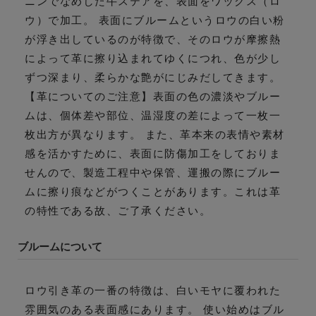
ニンでなめした牛ステアを、表面をワックス（ロ
ウ）で加工。 表面にブルームというロウの白い粉
が浮き出しているのが特徴で、そのロウが摩擦熱
によって革に擦り込まれてゆくにつれ、色が少し
ずつ深まり、柔らかな艶がにじみだしてきます。
【革についてのご注意】表面の色の濃淡やブルー
ムは、個体差や部位、温湿度の差によって一枚一
枚出方が異なります。 また、革本来の表情や素材
感を活かすために、表面に防傷加工をしておりま
せんので、製造工程中や保管、運搬の際にブルー
ムに擦り痕などがつくことがあります。これは革
の特性である故、ご了承ください。
ブルームについて
ロウ引き革の一番の特徴は、白いモヤに覆われた
雰囲気のある表面感にあります。 使い始めはブル