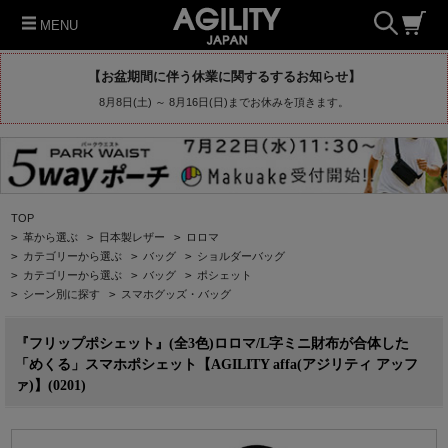
MENU
【お盆期間に伴う休業に関するするお知らせ】
8月8日(土) ～ 8月16日(日)までお休みを頂きます。
TOP
>
革から選ぶ
>
日本製レザー
>
ロロマ
>
カテゴリーから選ぶ
>
バッグ
>
ショルダーバッグ
>
カテゴリーから選ぶ
>
バッグ
>
ポシェット
>
シーン別に探す
>
スマホグッズ・バッグ
『フリップポシェット』(全3色)ロロマ/L字ミニ財布が合体した
「めくる」スマホポシェット【AGILITY affa(アジリティ アッフ
ァ)】(0201)