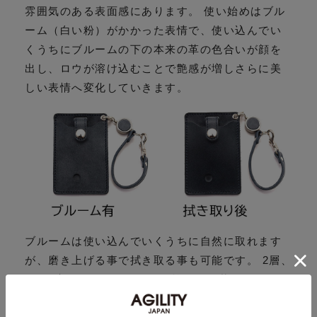
雰囲気のある表面感にあります。 使い始めはブル
ーム（白い粉）がかかった表情で、使い込んでい
くうちにブルームの下の本来の革の色合いが顔を
出し、ロウが溶け込むことで艶感が増しさらに美
しい表情へ変化していきます。
ブルームは使い込んでいくうちに自然に取れます
が、磨き上げる事で拭き取る事も可能です。 2層、
3層と変化するエイジングを愉しめる革となってい
ます。