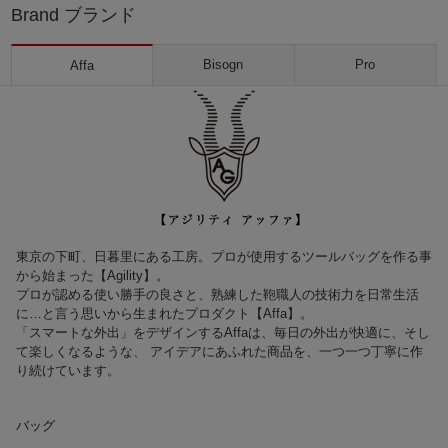
Brand ブランド
Bisogn
Pro
Affa
東京の下町、日暮里にある工房。プロが使用するツールバッグを作る事
から始まった【Agility】。
プロが認める使い勝手の良さと、熟練した鞄職人の技術力を日常生活
に…と言う思いから生まれたプロダクト【Affa】。
「スマートな外出」をデザインするAffaは、毎日の外出が快適に、そし
て楽しくなるような、 アイデアにあふれた商品を、一つ一つ丁寧に作
り続けています。
バッグ