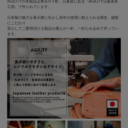
AGILITYの革製品は東京の下町、日暮里にある『
AGILITY日暮里革
工房
』で作られています。
日本製の魅力を最大限に生かし長年の使用に耐えられる構造、縫製
にこだわり
安心してご愛用頂ける製品を職人が一針、一針心を込めて作ってい
ます。