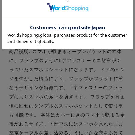
商品仕様
製品名: 『フリップポシェット』(全3色)L字ミニ財
布が合体した「めくる」スマホポシェット(0201)
商品説明: スマホが収まるオープンポケットの本体
に、フラップのようにL字ファスナーミニ財布がく
っついたスマホポシェットになります。 ドアのヒン
ジを生かした構造により、フラップがフラットに重
なるデザインが特徴です。 L字ファスナーのフラッ
プによりスマホの落下を防ぎます。 フラップを背面
側に回せばシンプルなスマホポケットとして使う事
も可能です。 本体はカバー付きのスマホも収まる余
裕があるサイズ、下部中央にはスマホを入れたまま
充電ケーブルを差し込めるように小さな穴をあけて