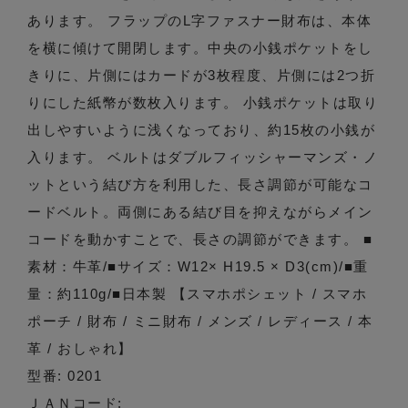
あります。 フラップのL字ファスナー財布は、本体
を横に傾けて開閉します。中央の小銭ポケットをし
きりに、片側にはカードが3枚程度、片側には2つ折
りにした紙幣が数枚入ります。 小銭ポケットは取り
出しやすいように浅くなっており、約15枚の小銭が
入ります。 ベルトはダブルフィッシャーマンズ・ノ
ットという結び方を利用した、長さ調節が可能なコ
ードベルト。両側にある結び目を抑えながらメイン
コードを動かすことで、長さの調節ができます。 ■
素材：牛革/■サイズ：W12× H19.5 × D3(cm)/■重
量：約110g/■日本製 【スマホポシェット / スマホ
ポーチ / 財布 / ミニ財布 / メンズ / レディース / 本
革 / おしゃれ】
型番: 0201
ＪＡＮコード: