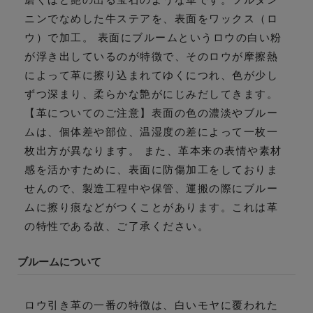
ニンでなめした牛ステアを、表面をワックス（ロ
ウ）で加工。 表面にブルームというロウの白い粉
が浮き出しているのが特徴で、そのロウが摩擦熱
によって革に擦り込まれてゆくにつれ、色が少し
ずつ深まり、柔らかな艶がにじみだしてきます。
【革についてのご注意】表面の色の濃淡やブルー
ムは、個体差や部位、温湿度の差によって一枚一
枚出方が異なります。 また、革本来の表情や素材
感を活かすために、表面に防傷加工をしておりま
せんので、製造工程中や保管、運搬の際にブルー
ムに擦り痕などがつくことがあります。これは革
の特性である故、ご了承ください。
ブルームについて
ロウ引き革の一番の特徴は、白いモヤに覆われた