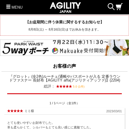
MENU
【お盆期間に伴う休業に関するするお知らせ】
8月8日(土) ～ 8月16日(日)までお休みを頂きます。
お客様の声
『グロット』(全2色)ルーチェ/通帳やパスポートが入る 定番ラウン
ドファスナー 長財布【AGILITY affa(アジリティアッファ)】(2204)
総評：
5.0 (1件)
1 / 1ページ（全1件）
ミミ様
2023/03/01
とても使いやすいお財布でした。
革も柔らかくて、シルバーもとても良い感じに素敵でした。