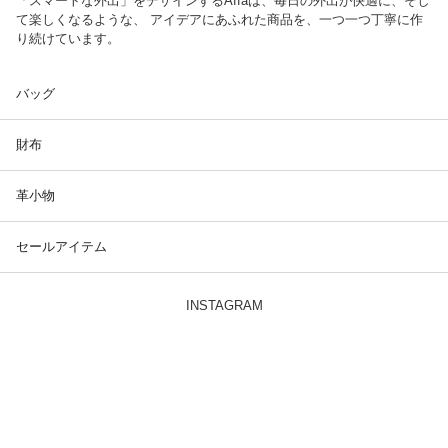
「スマートな外出」をデザインするAffaは、毎日の外出が快適に、そし
て楽しくなるような、 アイデアにあふれた商品を、一つ一つ丁寧に作
り続けています。
バッグ
財布
革小物
セールアイテム
INSTAGRAM