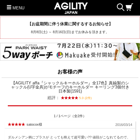
MENU
【お盆期間に伴う休業に関するするお知らせ】
8月8日(土) ～ 8月16日(日)までお休みを頂きます。
お客様の声
【AGILITY affa『シャックルキーホルダー』全17色】真鍮製のシ
ャックル(U字金具)がモチーフのキーホルダー キーリング3個付き
日本製(1591)
総評：
5.0 (2件)
1 / 1ページ（全2件）
satocox様
2016/03/14
ダルメシアン柄にブラスが とっても映えて超可愛い?? 値段がこなれてるので、