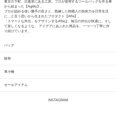
東京の下町、日暮里にある工房。プロが使用するツールバッグを作る事
から始まった【Agility】。
プロが認める使い勝手の良さと、熟練した鞄職人の技術力を日常生活
に…と言う思いから生まれたプロダクト【Affa】。
「スマートな外出」をデザインするAffaは、毎日の外出が快適に、そし
て楽しくなるような、 アイデアにあふれた商品を、一つ一つ丁寧に作
り続けています。
バッグ
財布
革小物
セールアイテム
INSTAGRAM