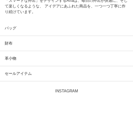
「スマートな外出」をデザインするAffaは、毎日の外出が快適に、そし
て楽しくなるような、 アイデアにあふれた商品を、一つ一つ丁寧に作
り続けています。
バッグ
財布
革小物
セールアイテム
INSTAGRAM