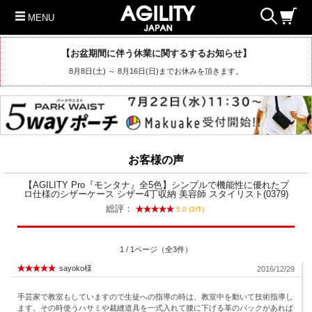
MENU
【お盆期間に伴う休業に関するするお知らせ】
8月8日(土) ～ 8月16日(日)までお休みを頂きます。
お客様の声
【AGILITY Pro『モンタナ』全5色】シンプルで機能性に優れたプ
ロ仕様のシザーケース シザー4丁収納 美容師 スタイリスト(0379)
総評：
5.0 (3件)
1 / 1ページ（全3件）
sayoko様
2016/12/29
手芸家で教室もしていますので生徒への指導の時は、教室中を動いて技術指導し
ます。その時使うハサミや裁縫道具を一式入れて腰に下げる革のバックがあれば