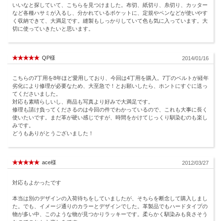
いいなと探していて、こちらを見つけました。布切、紙切り、糸切り、カッター
など各種ハサミが入るし、分かれているポケットに、定規やペンなどが使いやす
く収納できて、大満足です。縫製もしっかりしていて色も気に入っています。大
切に使っていきたいと思います。
QP様
2014/01/16
こちらの7丁用を8年ほど愛用しており、今回は4丁用を購入。7丁のベルトが経年
劣化により修理が必要なため、大至急で！とお願いしたら、ホントにすぐに送っ
てくださいました。
対応も素晴らしいし、商品も写真より好みで大満足です。
修理も請け負ってくださるのは今回の件でわかっているので、これも大事に長く
使いたいです。まだ革が硬い感じですが、時間をかけてじっくり馴染むのも楽し
みです。
どうもありがとうございました！
ace様
2012/03/27
対応もよかったです
本当は別のデザインの入荷待ちをしていましたが、そちらを断念して購入しまし
た。でも、イメージ通りのカラーとデザインでした。革製品でもハードタイプの
物が多い中、このような物が見つかりラッキーです。柔らかく馴染みも良さそう