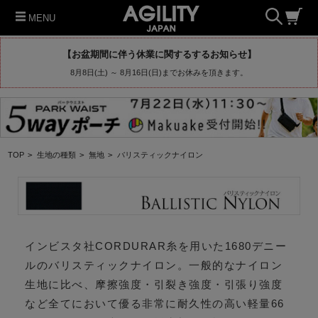
MENU
【お盆期間に伴う休業に関するするお知らせ】
8月8日(土) ～ 8月16日(日)までお休みを頂きます。
TOP
>
生地の種類
>
無地
>
バリスティックナイロン
インビスタ社CORDURAR糸を用いた1680デニー
ルのバリスティックナイロン。一般的なナイロン
生地に比べ、摩擦強度・引裂き強度・引張り強度
など全てにおいて優る非常に耐久性の高い軽量66