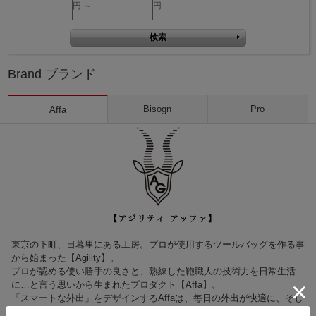
円 ～
円
Brand ブランド
Bisogn
Pro
Affa
東京の下町、日暮里にある工房。プロが使用するツールバッグを作る事
から始まった【Agility】。
プロが認める使い勝手の良さと、熟練した鞄職人の技術力を日常生活
に…と言う思いから生まれたプロダクト【Affa】。
「スマートな外出」をデザインするAffaは、毎日の外出が快適に、そし
て楽しくなるような、 アイデアにあふれた商品を、一つ一つ丁寧に作