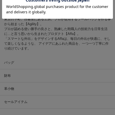
東京の下町、日暮里にある工房。プロが使用するツールバッグを作る事
から始まった【Agility】。
プロが認める使い勝手の良さと、熟練した鞄職人の技術力を日常生活
に…と言う思いから生まれたプロダクト【Affa】。
「スマートな外出」をデザインするAffaは、毎日の外出が快適に、そし
て楽しくなるような、 アイデアにあふれた商品を、一つ一つ丁寧に作
り続けています。
バッグ
財布
革小物
セールアイテム