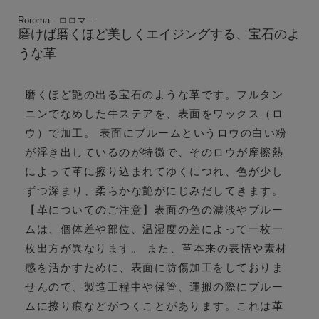
Roroma - ロロマ -
磨けば磨くほど美しくエイジングする、宝石のよ
うな革
磨くほど艶の出る宝石のような革です。フルタン
ニンでなめした牛ステアを、表面をワックス（ロ
ウ）で加工。 表面にブルームというロウの白い粉
が浮き出しているのが特徴で、そのロウが摩擦熱
によって革に擦り込まれてゆくにつれ、色が少し
ずつ深まり、柔らかな艶がにじみだしてきます。
【革についてのご注意】表面の色の濃淡やブルー
ムは、個体差や部位、温湿度の差によって一枚一
枚出方が異なります。 また、革本来の表情や素材
感を活かすために、表面に防傷加工をしておりま
せんので、製造工程中や保管、運搬の際にブルー
ムに擦り痕などがつくことがあります。これは革