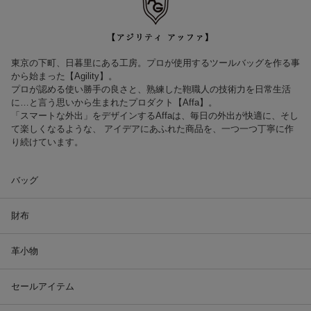
東京の下町、日暮里にある工房。プロが使用するツールバッグを作る事
から始まった【Agility】。
プロが認める使い勝手の良さと、熟練した鞄職人の技術力を日常生活
に…と言う思いから生まれたプロダクト【Affa】。
「スマートな外出」をデザインするAffaは、毎日の外出が快適に、そし
て楽しくなるような、 アイデアにあふれた商品を、一つ一つ丁寧に作
り続けています。
バッグ
財布
革小物
セールアイテム