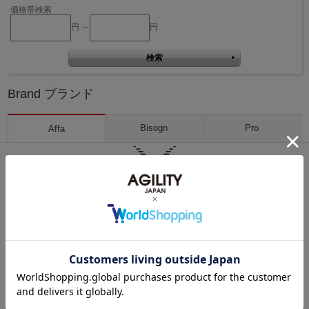
価格帯検索
円 ～
円
Brand ブランド
Bisogn
Pro
Affa
東京の下町、日暮里にある工房。プロが使用するツールバッグを作る事
から始まった【Agility】。
プロが認める使い勝手の良さと、熟練した鞄職人の技術力を日常生活
に…と言う思いから生まれたプロダクト【Affa】。