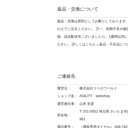
返品・交換について
返品・交換は原則としてお断りしております。
の上でご注文ください。 万一、初期不良や破
損、誤品配送等ございましたら、1週間以内に
ださい。 詳しくはこちら→
返品・不良品につ
ご連絡先
運営元：
株式会社リベロワールド
ショップ名：
AGILITY webshop
運営責任者：
山本 史彦
〒331-0052 埼玉県 さいたま市
所在地：
961
電話番号：
（通販専用ダイヤル） 048-782-