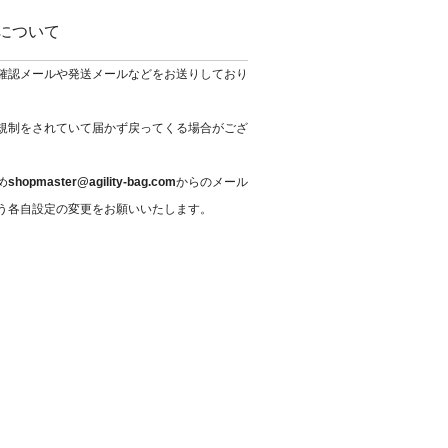
について
確認メールや発送メールなどをお送りしており
規制をされていて届かず戻ってくる場合がござ
め
shopmaster@agility-bag.com
からのメール
う各自設定の変更をお願いいたします。