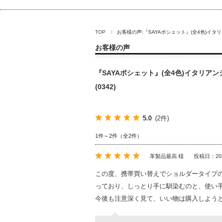
TOP
お客様の声:『SAYAポシェット』(全4色)イタリ
お客様の声
『SAYAポシェット』(全4色)イタリアン
(0342)
5.0
(2件)
1件～2件（全2件）
革製品最高 様
投稿日：20
この度、携帯買い替えでショルダータイプの
っており、しっとり手に馴染むのと、使い
今後も注意深く見て、いい物は購入しよう