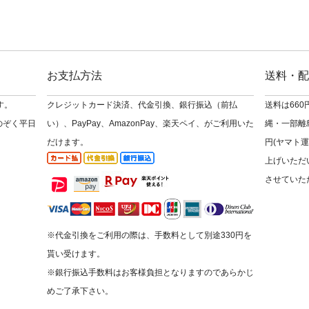
お支払方法
送料・配
す。
クレジットカード決済、代金引換、銀行振込（前払
送料は66
のぞく平日
い）、PayPay、AmazonPay、楽天ペイ、がご利用いた
縄・一部離島
だけます。
円(ヤマト運
上げいただ
させていた
※代金引換をご利用の際は、手数料として別途330円を
貰い受けます。
※銀行振込手数料はお客様負担となりますのであらかじ
めご了承下さい。