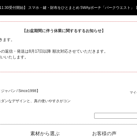
日 11:30受付開始】 スマホ・鍵・財布をひとまとめ 5WAyポーチ「パークウエスト」
【お盆期間に伴う休業に関するするお知らせ】
頂きます。
の返信・発送は8月17日以降 順次対応させていただきます。
願いいたします。
ャパン / Since1998】
マイ
モダンなデザインと、真の使いやすさがコン
素材から選ぶ
お客様の声